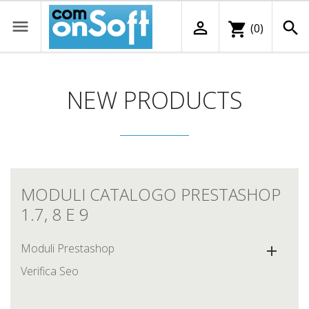



shopping_cart
(0)
NEW PRODUCTS
MODULI CATALOGO PRESTASHOP
1.7, 8 E 9
Moduli Prestashop

Verifica Seo