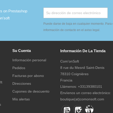
ers on Prestashop
'soft
Puede darse de baja en cualquier momento. Para e
información de contacto en el aviso legal.
Su Cuenta
Información De La Tienda
Información personal
Com'onSoft
8 rue du Mesnil Saint-Denis
Pedidos
78310 Coignières
Facturas por abono
Francia
ft
Direcciones
Llámenos:
+33139380101
Cupones de descuento
Envíenos un correo electrónico:
Mis alertas
boutique(at)comonsoft.com
s