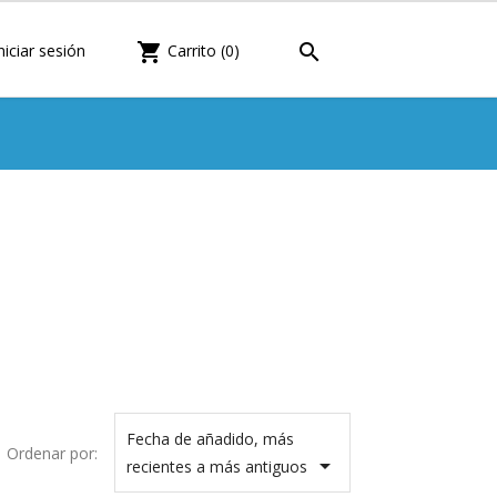

shopping_cart
niciar sesión
Carrito
(0)
Fecha de añadido, más
Ordenar por:

recientes a más antiguos