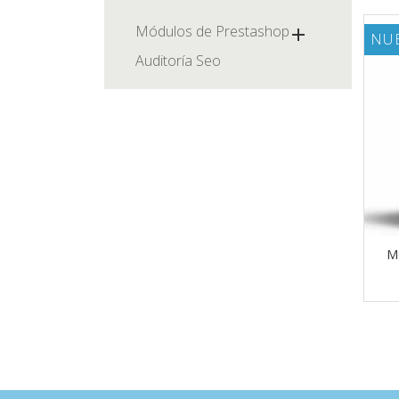
Módulos de Prestashop

NU
Auditoría Seo
Mó