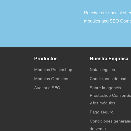
Receive our special off
modules and SEO Comon
Productos
Nuestra Empresa
Modulos Prestashop
Notas legales
Modulos Gratuitos
Condiciones de uso
Auditoria SEO
Sobre la agencia
Prestashop Com'onSo
y los módulos
Pago seguro
Condiciones generale
de venta