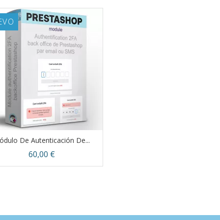
EVO
dulo De Autenticación De...
Precio
60,00 €
Vista rápida
