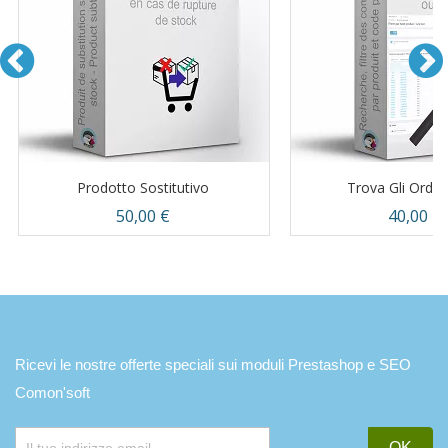
Prodotto Sostitutivo
Trova Gli Ordini 
Prezzo
Prezzo
50,00 €
40,00 €
Ricevi le nostre offerte speciali sui moduli Prestashop e SEO
Comon'soft