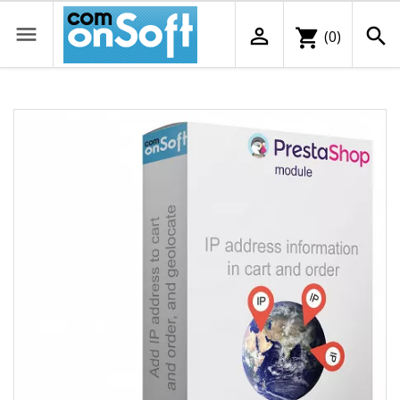



shopping_cart
(0)