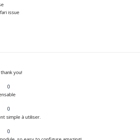
se
fari issue
 thank you!
0
ensable
0
t simple à utiliser.
0
module, so easy to configure amazing!