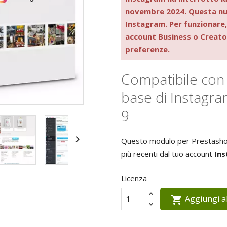
novembre 2024. Questa nuov
Instagram. Per funzionare,
account Business o Creator.
preferenze.
Compatibile con l
base di Instagra
9

Questo modulo per Prestashop 
più recenti dal tuo account
In
Licenza
Aggiungi al
