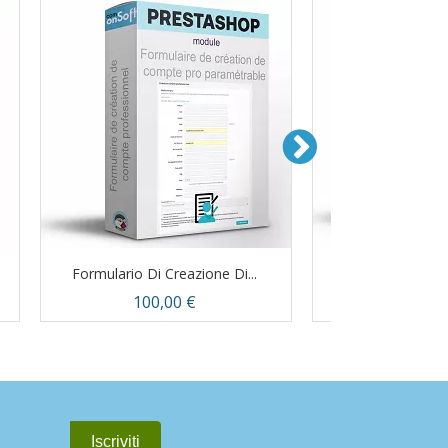
Formulario Di Creazione Di...
Slider Per
Prezzo
Prez
100,00 €
15,0
Anteprima
Ante

