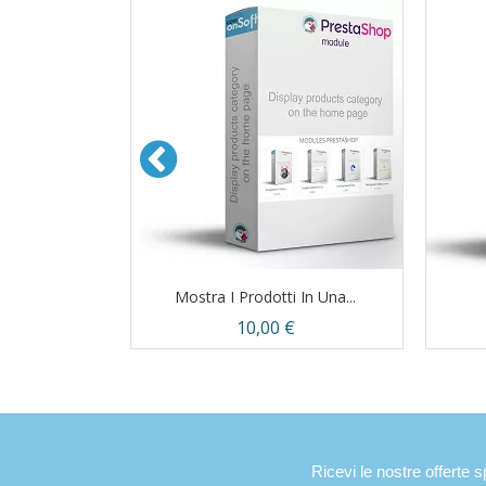
ello...
Mostra I Prodotti In Una...
Prezzo
10,00 €
ima
Anteprima

Ricevi le nostre offerte s