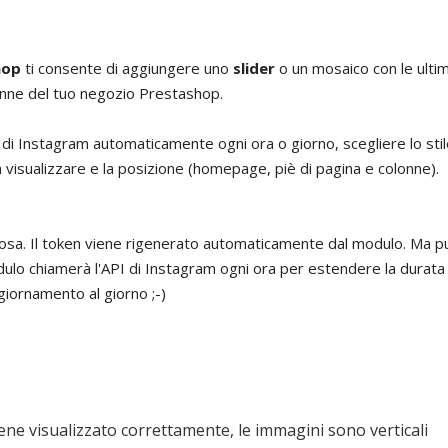
hop
ti consente di aggiungere uno
slider
o un mosaico con le ultim
lonne del tuo negozio Prestashop.
to di Instagram automaticamente ogni ora o giorno, scegliere lo stil
a visualizzare e la posizione (homepage, piè di pagina e colonne).
osa. Il token viene rigenerato automaticamente dal modulo. Ma può 
dulo chiamerà l'API di Instagram ogni ora per estendere la durat
giornamento al giorno ;-)
iene visualizzato correttamente, le immagini sono verticali