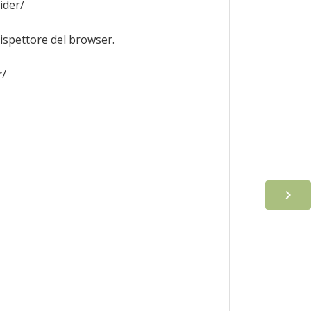
ider/
'ispettore del browser.
r/
