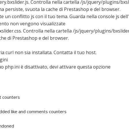
.bxslider.js. Controlla nella cartella /js/jquery/plugins/bxsl
ma persiste, svuota la cache di Prestashop e del browser.
 un conflitto js con il tuo tema. Guarda nella console js dell
imento non vengono visualizzate
slider.css. Controlla nella cartella /js/jquery/plugins/bxslide
ache di Prestashop e del browser.
a curl non sia installata. Contatta il tuo host.
gini
o php.ini è disattivato, devi attivare questa opzione
nt counters
added like and comments counters
andoned