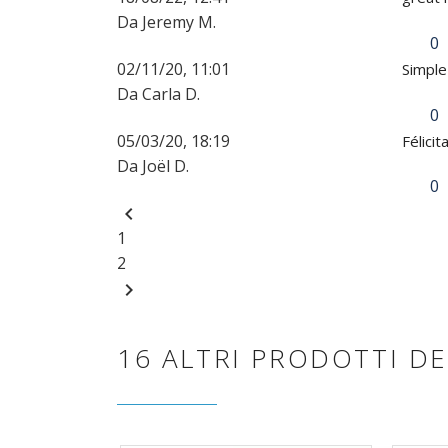
Da Jeremy M.
0
02/11/20, 11:01
Simple 
Da Carla D.
0
05/03/20, 18:19
Félici
Da Joël D.
0
chevron_left
1
2
chevron_right
16 ALTRI PRODOTTI DE