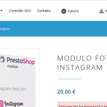
Controllo SEO
Contatto


Italiano
nstagram
MODULO FOT
INSTAGRAM
20,00 €
Instagram ha interrotto la 