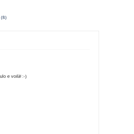
 (8)
o e voilà! :-)