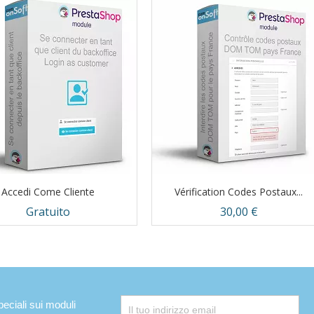
Accedi Come Cliente
Vérification Codes Postaux...
Prezzo
Prezzo
Gratuito
30,00 €
Anteprima
Anteprima


peciali sui moduli