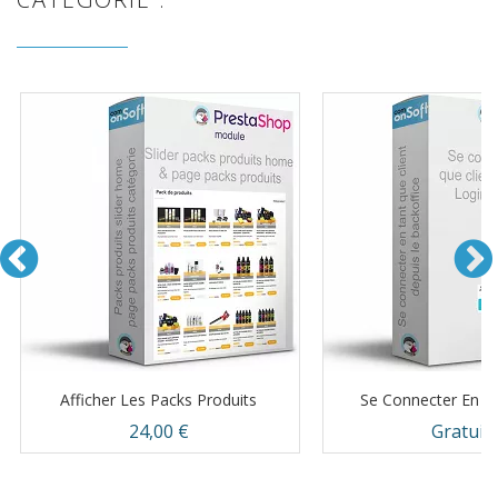
Afficher Les Packs Produits
Se Connecter En Ta
Prix
Prix
24,00 €
Gratuit