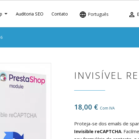
p
Auditoria SEO
Contato


Português
E
.6
INVISÍVEL R
18,00 €
Com IVA
Proteja-se dos emails de sp
Invisible reCAPTCHA
. Facilm