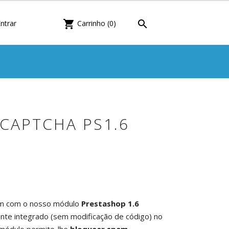

shopping_cart
ntrar
Carrinho
(0)
ECAPTCHA PS1.6
am com o nosso módulo
Prestashop 1.6
ente integrado (sem modificação de código) no