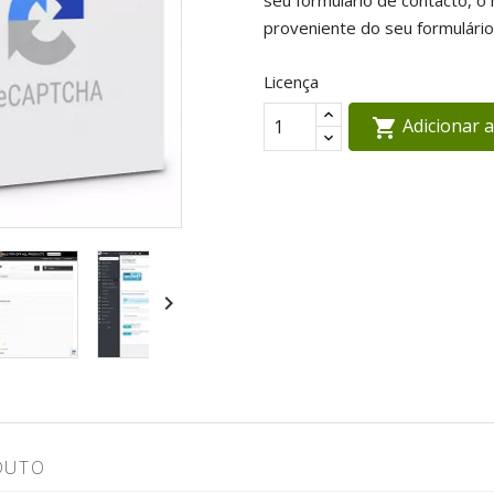
seu formulário de contacto, 
proveniente do seu formulário 
Licença
Adicionar 


DUTO