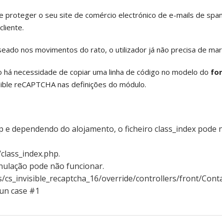
e proteger o seu site de comércio electrónico de e-mails de spa
cliente.
eado nos movimentos do rato, o utilizador já não precisa de mar
não há necessidade de copiar uma linha de código no modelo do
fo
isible reCAPTCHA nas definições do módulo.
 e dependendo do alojamento, o ficheiro class_index pode 
e/class_index.php.
anulação pode não funcionar.
es/cs_invisible_recaptcha_16/override/controllers/front/Con
run case #1