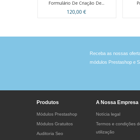
cação De...
Formulário De Criação De...
P
Preço
120,00 €
pida
Vista rápida

Receba as nossas oferta
módulos Prestashop e 
Produtos
A Nossa Empresa
Módulos Prestashop
Notícia legal
Módulos Gratuitos
Termos e condições d
utilização
Auditoria Seo