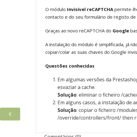
O módulo
Invisivel reCAPTCHA
permite-lh
contacto e do seu formulário de registo de 
Graças ao novo reCAPTCHA do
Google
bas
A instalação do módulo é simplificada, já 
copiar/colar as suas chaves do Google Inv
Questões conhecidas
Em algumas versões da Prestashop
esvaziar a cache.
Solução
: eliminar o ficheiro /cach
Em alguns casos, a instalação de 
Solução
: copiar o ficheiro /modul

/override/controllers/front/ then 
Comentários (0)