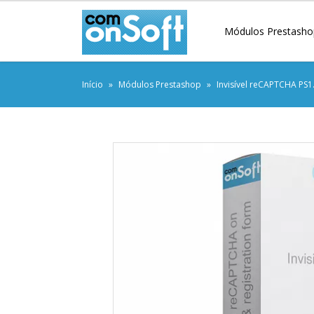
Módulos Prestasho
Início
Módulos Prestashop
Invisível reCAPTCHA PS1