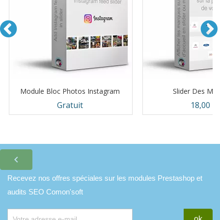
Module Bloc Photos Instagram
Slider Des Ma
Prix
Prix
Gratuit
18,00 €

Recevez nos offres spéciales sur les modules Prestashop et
audits SEO Comon'soft