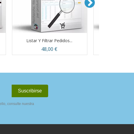
Listar Y Filtrar Pedidos...
Producto De S
Precio
Preci
48,00 €
60,0
Vista rápida
Vista


llo, consulte nuestra