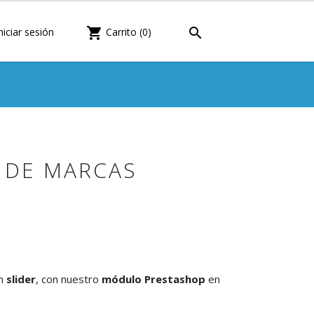

shopping_cart
niciar sesión
Carrito
(0)
 DE MARCAS
in
slider
, con nuestro
módulo Prestashop
en