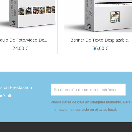
ulo De Foto/vídeo De...
Banner De Texto Desplazable...
Precio
Precio
24,00 €
36,00 €
Vista rápida
Vista rápida


ers on Prestashop
'soft
Puede darse de baja en cualquier momento. Para e
información de contacto en el aviso legal.