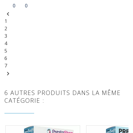
0
0
chevron_left
1
2
3
4
5
6
7
chevron_right
6 AUTRES PRODUITS DANS LA MÊME
CATÉGORIE :