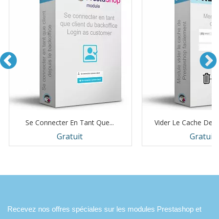
Se Connecter En Tant Que...
Vider Le Cache De 
Prix
Prix
Gratuit
Gratuit
Recevez nos offres spéciales sur les modules Prestashop et