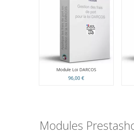
Module Loi DARCOS
Prix
96,00 €
Aperçu rapide

Modules Prestasho