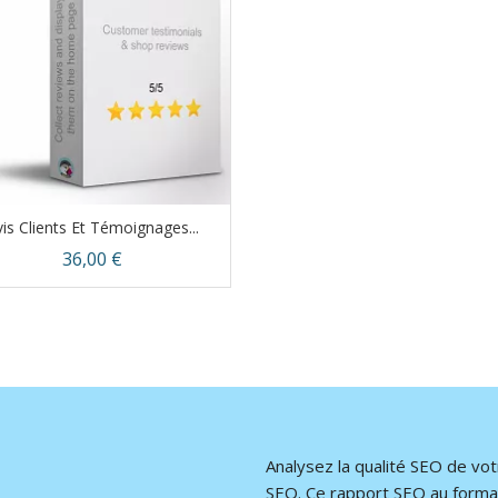
is Clients Et Témoignages...
Prix
36,00 €
Aperçu rapide

Analysez la qualité SEO de vot
SEO. Ce rapport SEO au format