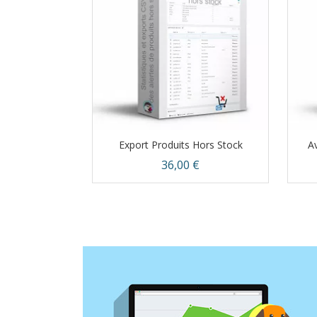
Export Produits Hors Stock
Av
Prix
36,00 €
Aperçu rapide
