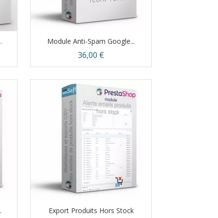
.
Module Anti-Spam Google...
Prix
36,00 €
Aperçu rapide

.
Export Produits Hors Stock