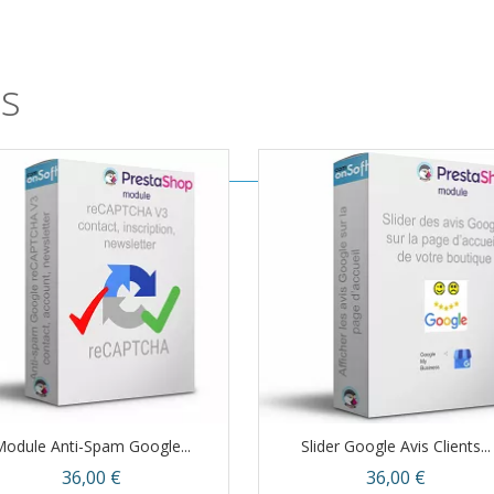
es
odule Anti-Spam Google...
Slider Google Avis Clients...
Prix
Prix
36,00 €
36,00 €