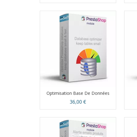
Aperçu rapide

Optimisation Base De Données
Prix
36,00 €
Aperçu rapide
