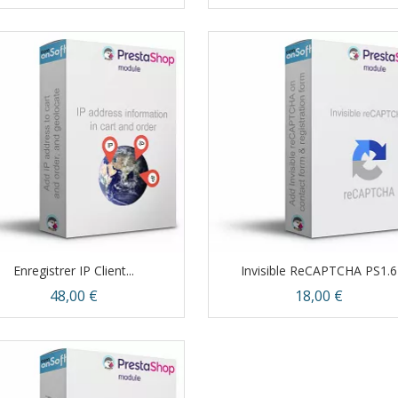
Aperçu rapide
Aperçu rapide


Enregistrer IP Client...
Invisible ReCAPTCHA PS1.6
Prix
Prix
48,00 €
18,00 €
Aperçu rapide
Aperçu rapide

