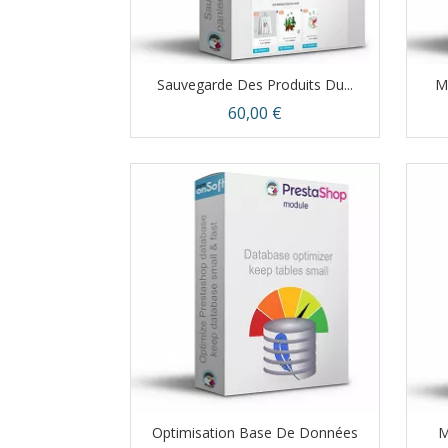
Sauvegarde Des Produits Du...
Mo
Prix
60,00 €
Aperçu rapide

Optimisation Base De Données
M