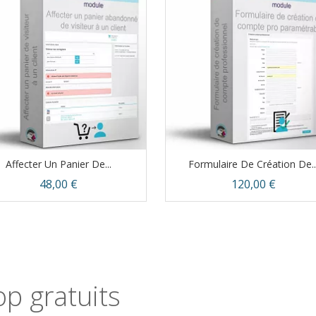
Affecter Un Panier De...
Formulaire De Création De..
Prix
Prix
48,00 €
120,00 €
Aperçu rapide
Aperçu rapide


p gratuits