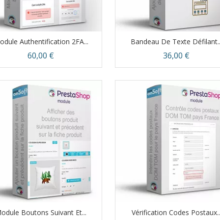
dule Authentification 2FA...
Bandeau De Texte Défilant..
Prix
Prix
60,00 €
36,00 €
Aperçu rapide
Aperçu rapide


odule Boutons Suivant Et...
Vérification Codes Postaux..