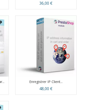
Prix
36,00 €
Aperçu rapide

...
Enregistrer IP Client...
Prix
48,00 €
Aperçu rapide
