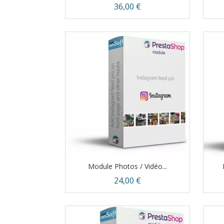
Prix
36,00 €
Aperçu rapide

Module Photos / Vidéo...
Prix
24,00 €
Aperçu rapide
