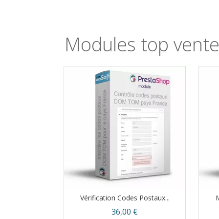
Modules top vent
Vérification Codes Postaux...
M
Prix
36,00 €