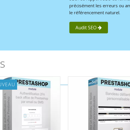
précisément les erreurs ou am
le référencement naturel.
Audit SEO
s
UVEAU