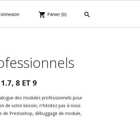

shopping_cart
Connexion
Panier
(0)
ofessionnels
.7, 8 ET 9
talogue des modules professionnels pour
on de votre besoin, n'hésitez pas à nous
de de Prestashop, débuggage de module,