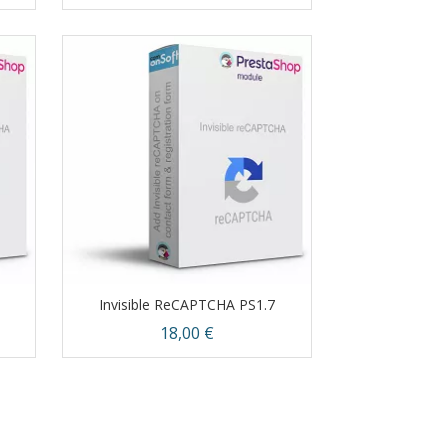
Aperçu rapide

Invisible ReCAPTCHA PS1.7
Prix
18,00 €
Aperçu rapide
