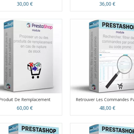
Prix
Prix
30,00 €
36,00 €
Aperçu rapide
Aperçu rapide


Produit De Remplacement
Retrouver Les Commandes Par
Prix
Prix
60,00 €
48,00 €
Aperçu rapide
Aperçu rapide

