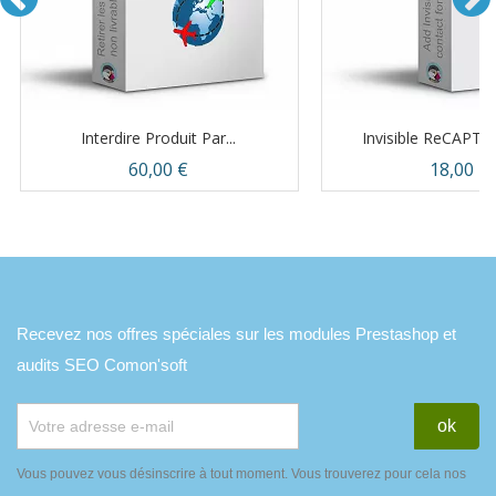
Interdire Produit Par...
Invisible ReCAPTC
Prix
Prix
60,00 €
18,00 €
Recevez nos offres spéciales sur les modules Prestashop et
audits SEO Comon'soft
Vous pouvez vous désinscrire à tout moment. Vous trouverez pour cela nos