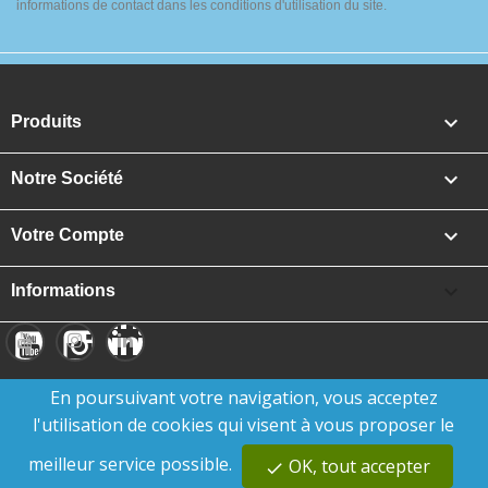
informations de contact dans les conditions d'utilisation du site.

Produits

Notre Société

Votre Compte

Informations
En poursuivant votre navigation, vous acceptez
l'utilisation de cookies qui visent à vous proposer le
meilleur service possible.
OK, tout accepter
check